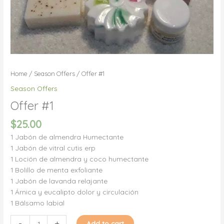
Home
/
Season Offers
/ Offer #1
Season Offers
Offer #1
$
25.00
1 Jabón de almendra Humectante
1 Jabón de vitral cutis erp
1 Loción de almendra y coco humectante
1 Bolillo de menta exfoliante
1 Jabón de lavanda relajante
1 Árnica y eucalipto dolor y circulación
1 Bálsamo labial
Offer
-
+
Add to cart