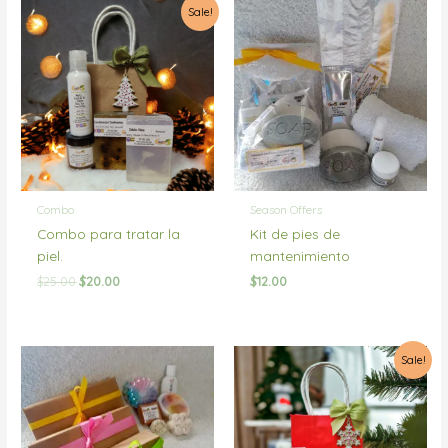
Sale!
Combo
Season Offers
Combo para tratar la
Kit de pies de
piel.
mantenimiento
Original
Current
$
25.00
$
20.00
$
12.00
price
price
was:
is:
$25.00.
$20.00.
Sale!